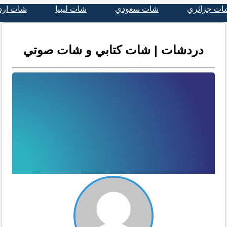
ات جزائري
شات سعودي
شات ليبيا
شات ارد
دردشات | شات كتابي و شات صوتي