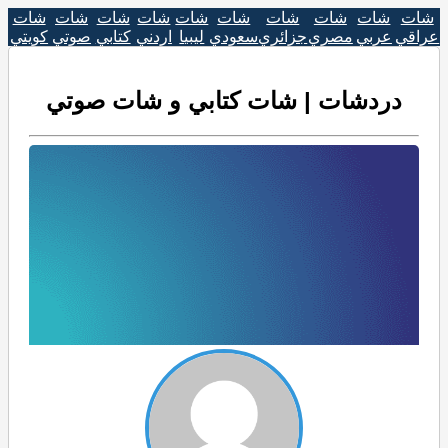
شات
شات
شات
شات
شات
شات
شات
شات
شات
شات
عراقي
عربي
مصري
جزائري
سعودي
ليبيا
اردني
كتابي
صوتي
كويتي
دردشات | شات كتابي و شات صوتي