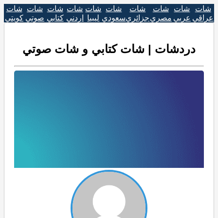
شات
شات
شات
شات
شات
شات
شات
شات
شات
شات
عراقي
عربي
مصري
جزائري
سعودي
ليبيا
اردني
كتابي
صوتي
كويتي
دردشات | شات كتابي و شات صوتي