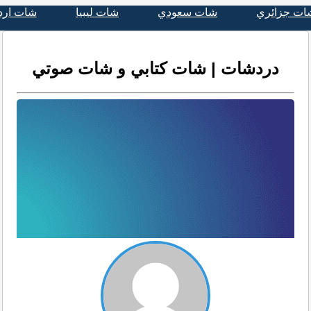
ات جزائري
شات سعودي
شات ليبيا
شات ارد
دردشات | شات كتابي و شات صوتي