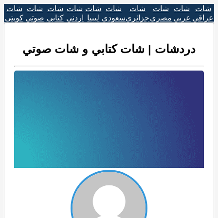
شات
شات
شات
شات
شات
شات
شات
شات
شات
شات
عراقي
عربي
مصري
جزائري
سعودي
ليبيا
اردني
كتابي
صوتي
كويتي
دردشات | شات كتابي و شات صوتي