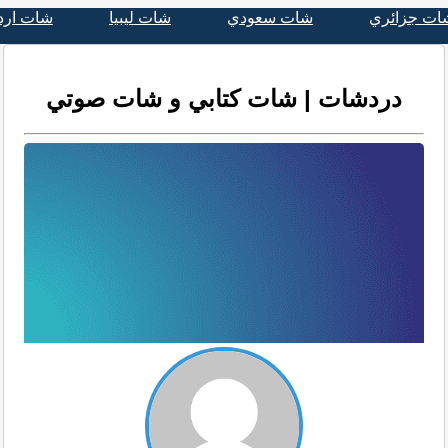
ات جزائري
شات سعودي
شات ليبيا
شات ارد
دردشات | شات كتابي و شات صوتي