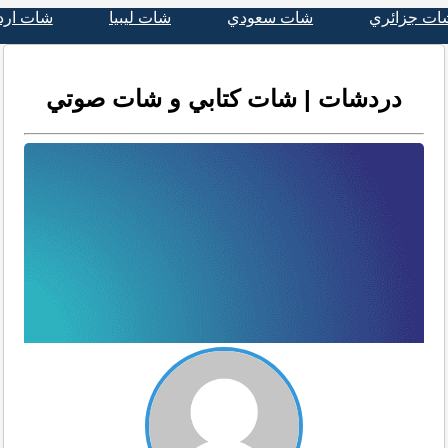
ات جزائري
شات سعودي
شات ليبيا
شات ارد
دردشات | شات كتابي و شات صوتي