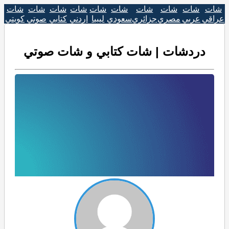
شات
شات
شات
شات
شات
شات
شات
شات
شات
شات
عراقي
عربي
مصري
جزائري
سعودي
ليبيا
اردني
كتابي
صوتي
كويتي
دردشات | شات كتابي و شات صوتي