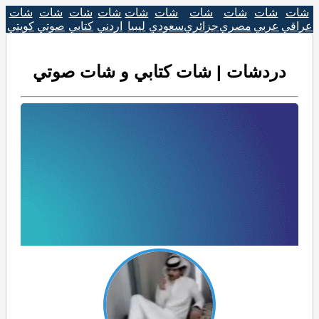
شات
شات
شات
شات
شات
شات
شات
شات
شات
شات
عراقي
عربي
مصري
جزائري
سعودي
ليبيا
اردني
كتابي
صوتي
كويتي
دردشات | شات كتابي و شات صوتي