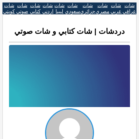
شات
شات
شات
شات
شات
شات
شات
شات
شات
شات
عراقي
عربي
مصري
جزائري
سعودي
ليبيا
اردني
كتابي
صوتي
كويتي
دردشات | شات كتابي و شات صوتي