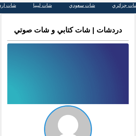
ات جزائري
شات سعودي
شات ليبيا
شات ارد
دردشات | شات كتابي و شات صوتي