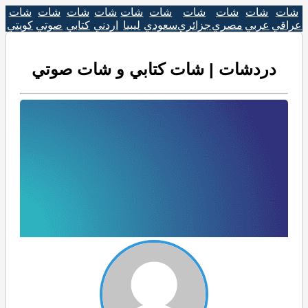
شات
شات
شات
شات
شات
شات
شات
شات
شات
شات
عراقي
عربي
مصري
جزائري
سعودي
ليبيا
اردني
كتابي
صوتي
كويتي
دردشات | شات كتابي و شات صوتي