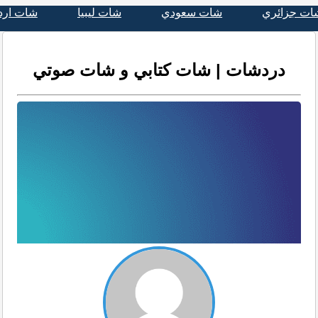
ات جزائري
شات سعودي
شات ليبيا
شات ارد
دردشات | شات كتابي و شات صوتي