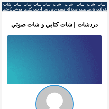
شات
شات
شات
شات
شات
شات
شات
شات
شات
شات
عراقي
عربي
مصري
جزائري
سعودي
ليبيا
اردني
كتابي
صوتي
كويتي
دردشات | شات كتابي و شات صوتي