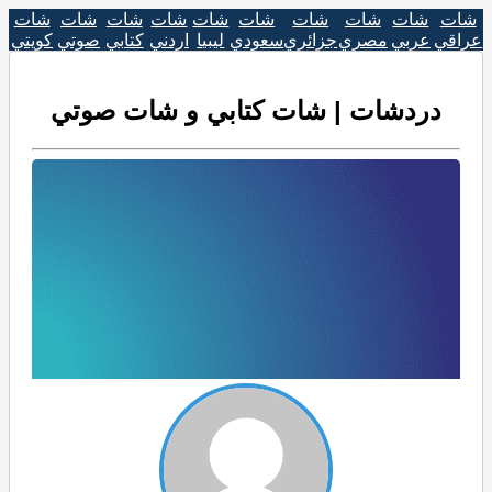
شات
شات
شات
شات
شات
شات
شات
شات
شات
شات
عراقي
عربي
مصري
جزائري
سعودي
ليبيا
اردني
كتابي
صوتي
كويتي
دردشات | شات كتابي و شات صوتي