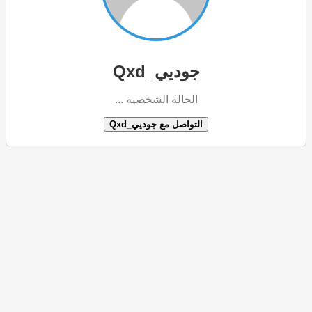
جوديي_Qxd
الحالة الشخصية ...
التواصل مع جوديي_Qxd