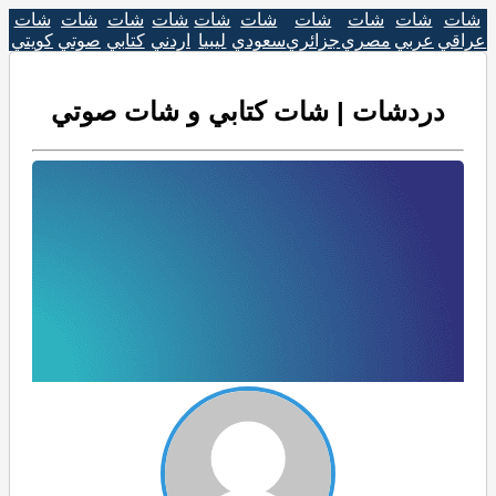
شات
شات
شات
شات
شات
شات
شات
شات
شات
شات
عراقي
عربي
مصري
جزائري
سعودي
ليبيا
اردني
كتابي
صوتي
كويتي
دردشات | شات كتابي و شات صوتي