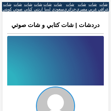
شات
شات
شات
شات
شات
شات
شات
شات
شات
شات
عراقي
عربي
مصري
جزائري
سعودي
ليبيا
اردني
كتابي
صوتي
كويتي
دردشات | شات كتابي و شات صوتي