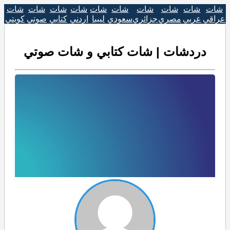
شات
شات
شات
شات
شات
شات
شات
شات
شات
شات
عراقي
عربي
مصري
جزائري
سعودي
ليبيا
اردني
كتابي
صوتي
كويتي
دردشات | شات كتابي و شات صوتي