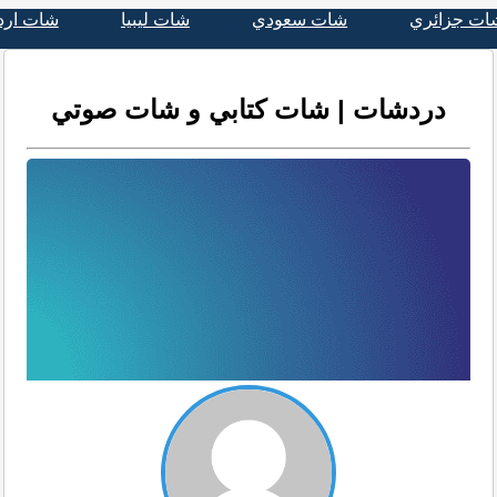
ات جزائري
شات سعودي
شات ليبيا
شات ارد
دردشات | شات كتابي و شات صوتي