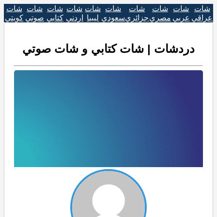
شات
شات
شات
شات
شات
شات
شات
شات
شات
شات
عراقي
عربي
مصري
جزائري
سعودي
ليبيا
اردني
كتابي
صوتي
كويتي
دردشات | شات كتابي و شات صوتي