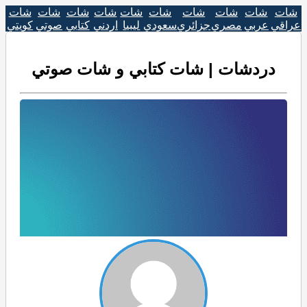
شات
شات
شات
شات
شات
شات
شات
شات
شات
شات
عراقي
عربي
مصري
جزائري
سعودي
ليبيا
اردني
كتابي
صوتي
كويتي
دردشات | شات كتابي و شات صوتي